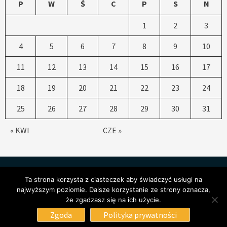
P
W
Ś
C
P
S
N
1
2
3
4
5
6
7
8
9
10
11
12
13
14
15
16
17
18
19
20
21
22
23
24
25
26
27
28
29
30
31
« KWI
CZE »
Ta strona korzysta z ciasteczek aby świadczyć usługi na
najwyższym poziomie. Dalsze korzystanie ze strony oznacza,
że zgadzasz się na ich użycie.
Copyright © All rights Św. Katarzyna Zgierz
|
CoverNews
by
Zgoda
Polityka prywatności
AF themes.