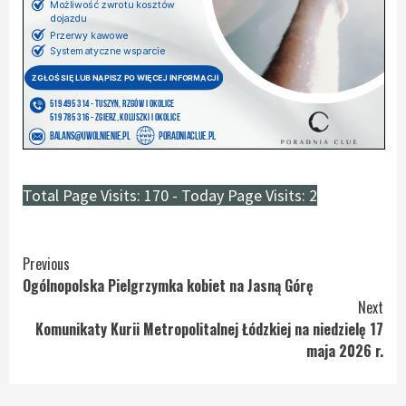
Total Page Visits: 170 - Today Page Visits: 2
Continue
Previous
Ogólnopolska Pielgrzymka kobiet na Jasną Górę
Reading
Next
Komunikaty Kurii Metropolitalnej Łódzkiej na niedzielę 17
maja 2026 r.