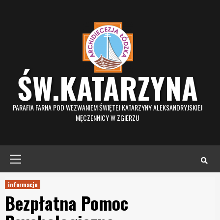
Skip
to
content
ŚW.KATARZYNA
PARAFIA FARNA POD WEZWANIEM ŚWIĘTEJ KATARZYNY ALEKSANDRYJSKIEJ
MĘCZENNICY W ZGIERZU
Primary
Menu
informacje
Bezpłatna Pomoc