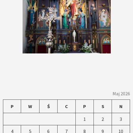
Maj 2026
P
W
Ś
C
P
S
N
1
2
3
4
5
6
7
8
9
10