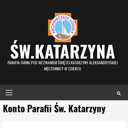
Skip
to
content
ŚW.KATARZYNA
PARAFIA FARNA POD WEZWANIEM ŚWIĘTEJ KATARZYNY ALEKSANDRYJSKIEJ
MĘCZENNICY W ZGIERZU
Primary
Menu
Konto Parafii Św. Katarzyny