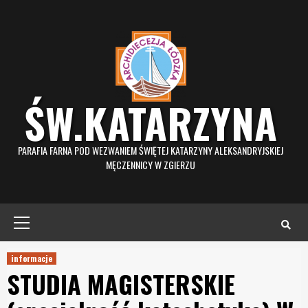
Skip
to
content
ŚW.KATARZYNA
PARAFIA FARNA POD WEZWANIEM ŚWIĘTEJ KATARZYNY ALEKSANDRYJSKIEJ
MĘCZENNICY W ZGIERZU
Primary
Menu
informacje
STUDIA MAGISTERSKIE