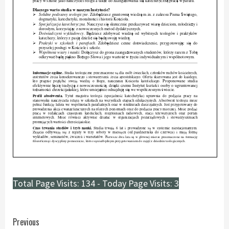
Total Page Visits: 134 - Today Page Visits: 3
Continue
Previous