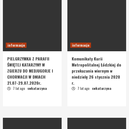
informacje
informacje
PIELGRZYMKA Z PARAFII
Komunikaty Kurii
ŚWIĘTEJ KATARZYNY W
Metropolitalnej Łódzkiej do
ZGIERZU DO MEDJUGORJE I
przekazania wiernym w
CHORWACJI W DNIACH
niedzielę 26 stycznia 2020
21.07-29.07.2020r.
r.
7 lat ago
swkatarzyna
7 lat ago
swkatarzyna