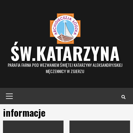
Skip
to
content
ŚW.KATARZYNA
PARAFIA FARNA POD WEZWANIEM ŚWIĘTEJ KATARZYNY ALEKSANDRYJSKIEJ
MĘCZENNICY W ZGIERZU
Primary
Menu
informacje