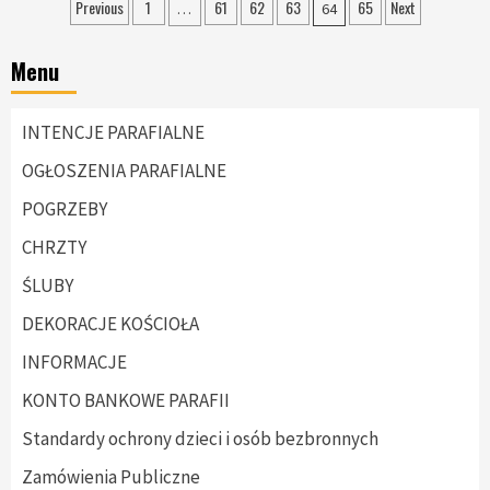
Nawigacja
Previous
1
61
62
63
65
Next
…
64
po
Menu
wpisach
INTENCJE PARAFIALNE
OGŁOSZENIA PARAFIALNE
POGRZEBY
CHRZTY
ŚLUBY
DEKORACJE KOŚCIOŁA
INFORMACJE
KONTO BANKOWE PARAFII
Standardy ochrony dzieci i osób bezbronnych
Zamówienia Publiczne