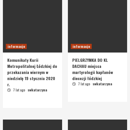
informacje
informacje
Komunikaty Kurii
PIELGRZYMKA DO KL
Metropolitalnej Łódzkiej do
DACHAU miejsca
przekazania wiernym w
martyrologii kapłanów
niedzielę 19 stycznia 2020
diecezji łódzkiej
r.
7 lat ago
swkatarzyna
7 lat ago
swkatarzyna