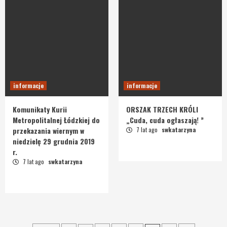
informacje
informacje
Komunikaty Kurii
ORSZAK TRZECH KRÓLI
Metropolitalnej Łódzkiej do
„Cuda, cuda ogłaszają! ”
przekazania wiernym w
7 lat ago
swkatarzyna
niedzielę 29 grudnia 2019
r.
7 lat ago
swkatarzyna