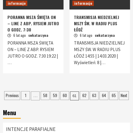
informacje
informacje
PORANNA MSZA ŚWIĘTA ON
TRANSMISJA NIEDZIELNEJ
– LINE Z ABP. RYSIEM JUTRO
MSZY ŚW. W RADIU PLUS
O GODZ. 7:30
ŁÓDŹ
6 lat ago
swkatarzyna
6 lat ago
swkatarzyna
PORANNA MSZA ŚWIĘTA
TRANSMISJA NIEDZIELNEJ
ON – LINE Z ABP. RYSIEM
MSZY ŚW. W RADIU PLUS
JUTRO O GODZ. 7:30 19:22 |
ŁÓDŹ 14:55 | 14.03.2020 |
…
Wyświetleń: 8 |…
Nawigacja
Previous
1
58
59
60
62
63
64
65
Next
…
61
po
Menu
wpisach
INTENCJE PARAFIALNE