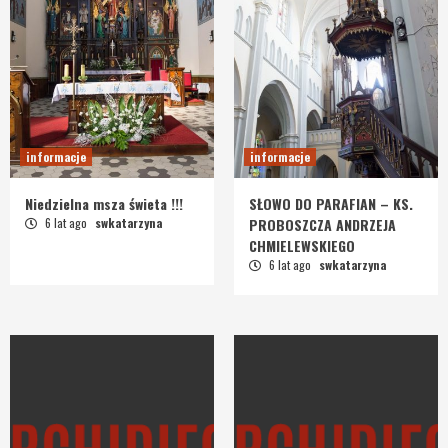
informacje
informacje
Niedzielna msza świeta !!!
SŁOWO DO PARAFIAN – KS.
6 lat ago
swkatarzyna
PROBOSZCZA ANDRZEJA
CHMIELEWSKIEGO
6 lat ago
swkatarzyna