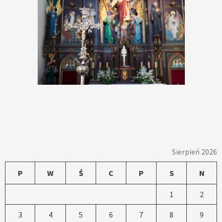
Sierpień 2026
P
W
Ś
C
P
S
N
1
2
3
4
5
6
7
8
9