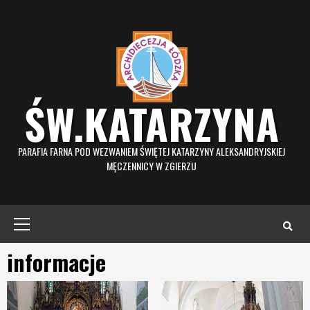
Skip
to
content
ŚW.KATARZYNA
PARAFIA FARNA POD WEZWANIEM ŚWIĘTEJ KATARZYNY ALEKSANDRYJSKIEJ
MĘCZENNICY W ZGIERZU
Primary
Menu
informacje