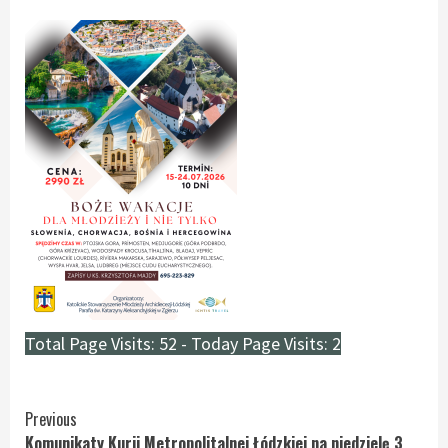
Total Page Visits: 52 - Today Page Visits: 2
Continue
Previous
Komunikaty Kurii Metropolitalnej Łódzkiej na niedzielę 3