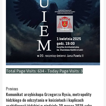
Total Page Visits: 634 - Today Page Visits: 3
Continue
Previous
Komunikat arcybiskupa Grzegorza Rysia, metropolity
Reading
łódzkiego do odczytania w kościołach i kaplicach
archidiecezji łódzkiej w niedzielę 30 marca 2025 roku