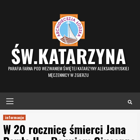
Skip
to
content
ŚW.KATARZYNA
PARAFIA FARNA POD WEZWANIEM ŚWIĘTEJ KATARZYNY ALEKSANDRYJSKIEJ
MĘCZENNICY W ZGIERZU
Primary
Menu
informacje
W 20 rocznicę śmierci Jana