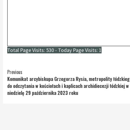
Total Page Visits: 530 - Today Page Visits: 1
Continue
Previous
Komunikat arcybiskupa Grzegorza Rysia, metropolity łódzkieg
Reading
do odczytania w kościołach i kaplicach archidiecezji łódzkiej w
niedzielę 29 października 2023 roku