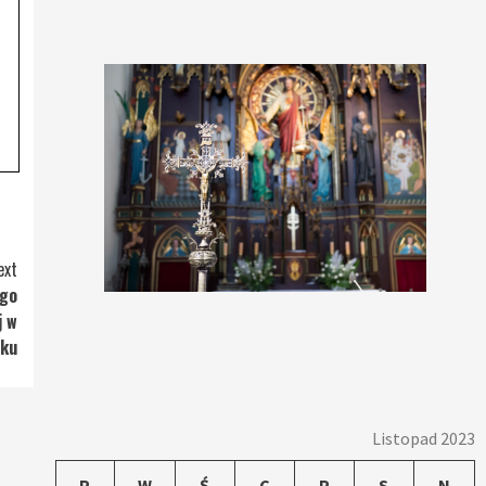
ext
ego
j w
oku
Listopad 2023
P
W
Ś
C
P
S
N