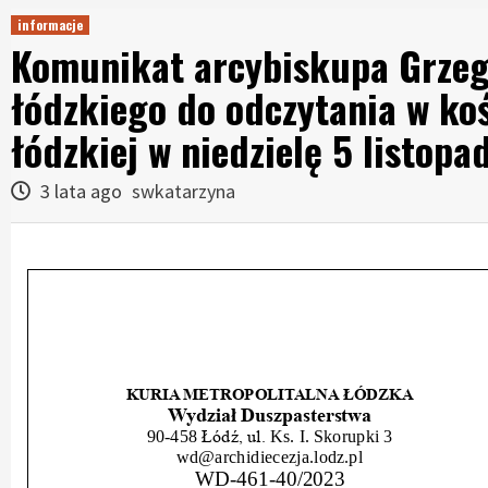
informacje
Komunikat arcybiskupa Grzego
łódzkiego do odczytania w koś
łódzkiej w niedzielę 5 listop
3 lata ago
swkatarzyna