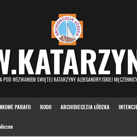
W.KATARZY
NA POD WEZWANIEM ŚWIĘTEJ KATARZYNY ALEKSANDRYJSKIEJ MĘCZENNIC
NKOWE PARAFII
RODO
ARCHIDIECEZJA ŁÓDZKA
INTENCJ
liczne