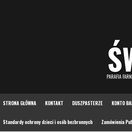
Skip
to
content
Ś
PARAFIA FAR
STRONA GŁÓWNA
KONTAKT
DUSZPASTERZE
KONTO BA
Standardy ochrony dzieci i osób bezbronnych
Zamówienia Pub