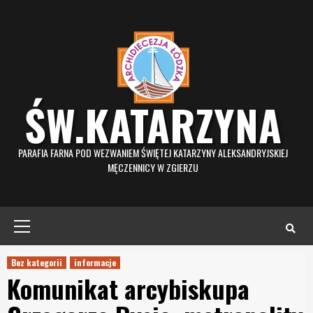
Skip
to
content
ŚW.KATARZYNA
PARAFIA FARNA POD WEZWANIEM ŚWIĘTEJ KATARZYNY ALEKSANDRYJSKIEJ
MĘCZENNICY W ZGIERZU
Primary
Menu
Bez kategorii
informacje
Komunikat arcybiskupa