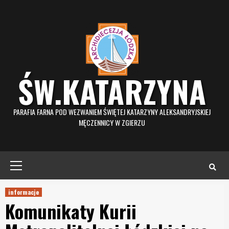
Skip
to
content
ŚW.KATARZYNA
PARAFIA FARNA POD WEZWANIEM ŚWIĘTEJ KATARZYNY ALEKSANDRYJSKIEJ
MĘCZENNICY W ZGIERZU
Primary
Menu
informacje
Komunikaty Kurii