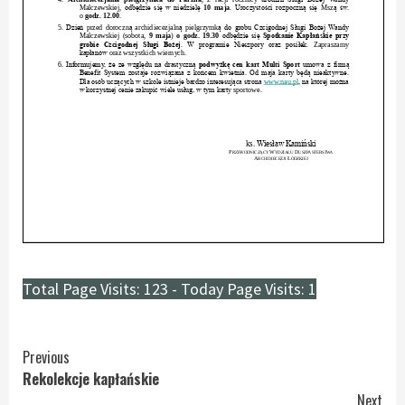
Total Page Visits: 123 - Today Page Visits: 1
Continue
Previous
Rekolekcje kapłańskie
Reading
Next