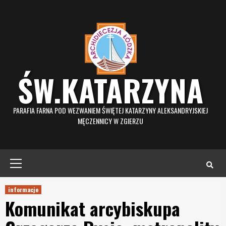
Skip
to
content
ŚW.KATARZYNA
PARAFIA FARNA POD WEZWANIEM ŚWIĘTEJ KATARZYNY ALEKSANDRYJSKIEJ
MĘCZENNICY W ZGIERZU
Primary
Menu
informacje
Komunikat arcybiskupa