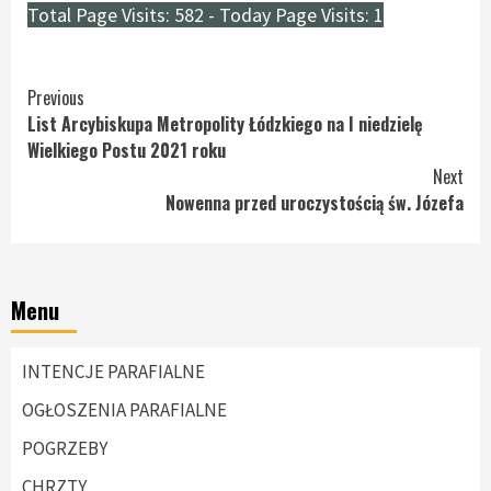
Total Page Visits: 582 - Today Page Visits: 1
Continue
Previous
List Arcybiskupa Metropolity Łódzkiego na I niedzielę
Reading
Wielkiego Postu 2021 roku
Next
Nowenna przed uroczystością św. Józefa
Menu
INTENCJE PARAFIALNE
OGŁOSZENIA PARAFIALNE
POGRZEBY
CHRZTY