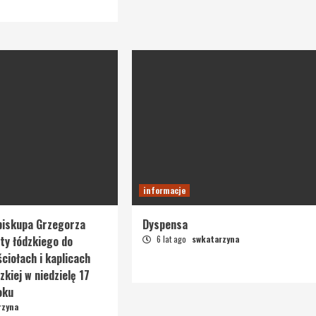
informacje
biskupa Grzegorza
Dyspensa
ty łódzkiego do
6 lat ago
swkatarzyna
ciołach i kaplicach
zkiej w niedzielę 17
oku
rzyna