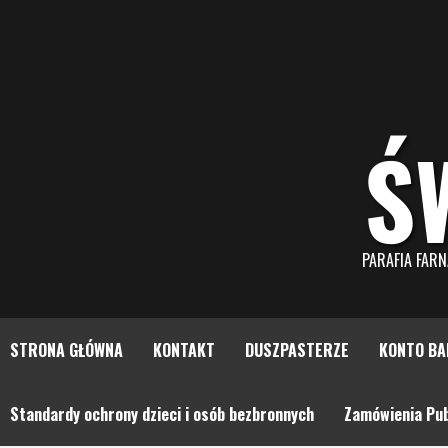
Skip
to
content
Ś
PARAFIA FAR
STRONA GŁÓWNA
KONTAKT
DUSZPASTERZE
KONTO BA
Standardy ochrony dzieci i osób bezbronnych
Zamówienia Pub