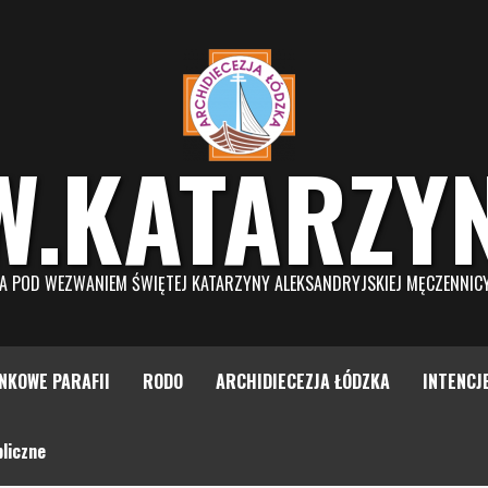
W.KATARZY
NA POD WEZWANIEM ŚWIĘTEJ KATARZYNY ALEKSANDRYJSKIEJ MĘCZENNIC
NKOWE PARAFII
RODO
ARCHIDIECEZJA ŁÓDZKA
INTENCJ
liczne