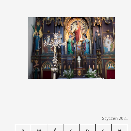
Styczeń 2021
P
W
Ś
C
P
S
N