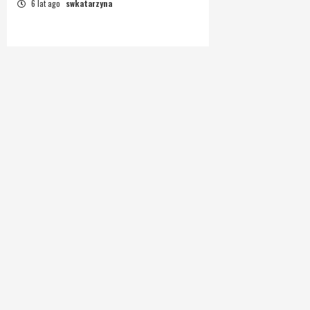
6 lat ago
swkatarzyna