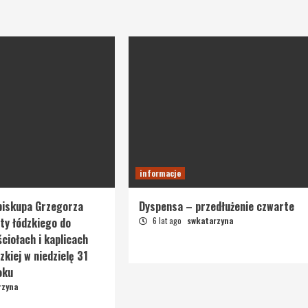
informacje
biskupa Grzegorza
Dyspensa – przedłużenie czwarte
ty łódzkiego do
6 lat ago
swkatarzyna
ciołach i kaplicach
zkiej w niedzielę 31
oku
rzyna