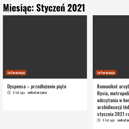
Miesiąc: Styczeń 2021
informacje
informacje
Dyspensa – przedłużenie piąte
Komunikat arcy
6 lat ago
swkatarzyna
Rysia, metropoli
odczytania w koś
archidiecezji łód
stycznia 2021 r
6 lat ago
swkata