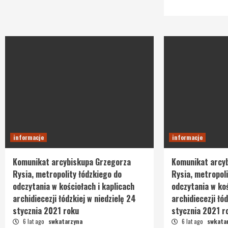
informacje
informacje
Komunikat arcybiskupa Grzegorza
Komunikat arcy
Rysia, metropolity łódzkiego do
Rysia, metropoli
odczytania w kościołach i kaplicach
odczytania w koś
archidiecezji łódzkiej w niedzielę 24
archidiecezji łód
stycznia 2021 roku
stycznia 2021 r
6 lat ago
swkatarzyna
6 lat ago
swkata