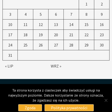
1
2
3
4
5
6
7
8
9
10
11
12
13
14
15
16
17
18
19
20
21
22
23
24
25
26
27
28
29
30
31
« LIP
WRZ »
Ta strona korzysta z ciasteczek aby świadczyć usługi na
najwyższym poziomie. Dalsze korzystanie ze strony oznacza,
że zgadzasz się na ich użycie.
Copyright © All rights Św. Katarzyna Zgierz
|
CoverNews
by
Zgoda
Polityka prywatności
AF themes.