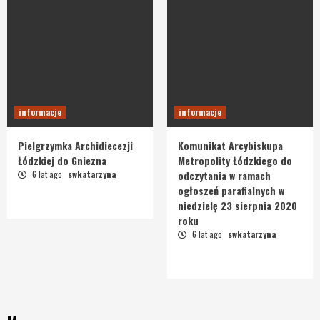
informacje
informacje
Pielgrzymka Archidiecezji
Komunikat Arcybiskupa
Łódzkiej do Gniezna
Metropolity Łódzkiego do
6 lat ago
swkatarzyna
odczytania w ramach
ogłoszeń parafialnych w
niedzielę 23 sierpnia 2020
roku
6 lat ago
swkatarzyna