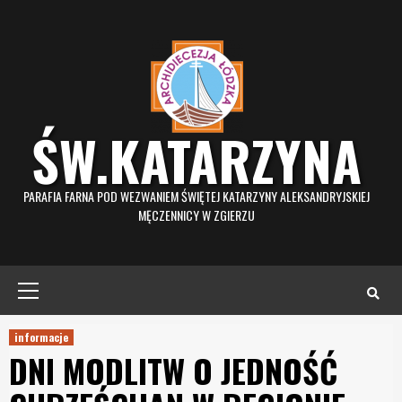
Skip
to
content
ŚW.KATARZYNA
PARAFIA FARNA POD WEZWANIEM ŚWIĘTEJ KATARZYNY ALEKSANDRYJSKIEJ
MĘCZENNICY W ZGIERZU
Primary
Menu
informacje
DNI MODLITW O JEDNOŚĆ