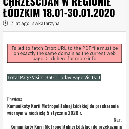
CHRZEŚCIJAN W REGIONIE
ŁÓDZKIM 18.01-30.01.2020
7 lat ago
swkatarzyna
Failed to fetch Error: URL to the PDF file must be
on exactly the same domain as the current web
page.
Click here for more info
Total Page Visits: 350 - Today Page Visits: 1
Continue
Previous
Komunikaty Kurii Metropolitalnej Łódzkiej do przekazania
Reading
wiernym w niedzielę 5 stycznia 2020 r.
Next
Komunikaty Kurii Metropolitalnej Łódzkiej do przekazania