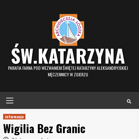
Skip
to
content
ŚW.KATARZYNA
PARAFIA FARNA POD WEZWANIEM ŚWIĘTEJ KATARZYNY ALEKSANDRYJSKIEJ
MĘCZENNICY W ZGIERZU
Primary
Menu
informacje
Wigilia Bez Granic