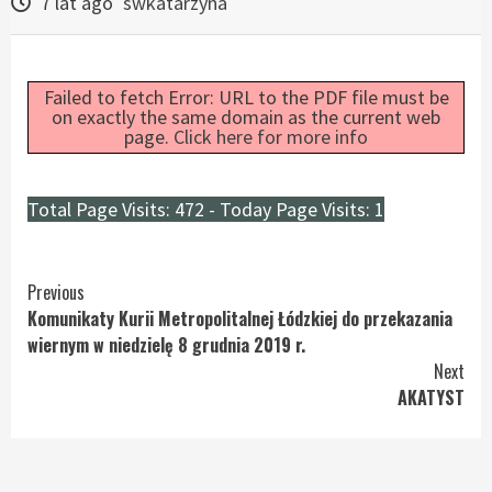
7 lat ago
swkatarzyna
Failed to fetch Error: URL to the PDF file must be
on exactly the same domain as the current web
page.
Click here for more info
Total Page Visits: 472 - Today Page Visits: 1
Continue
Previous
Komunikaty Kurii Metropolitalnej Łódzkiej do przekazania
Reading
wiernym w niedzielę 8 grudnia 2019 r.
Next
AKATYST