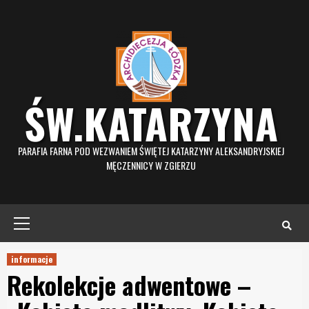
Skip
to
content
ŚW.KATARZYNA
PARAFIA FARNA POD WEZWANIEM ŚWIĘTEJ KATARZYNY ALEKSANDRYJSKIEJ
MĘCZENNICY W ZGIERZU
Primary
Menu
informacje
Rekolekcje adwentowe –