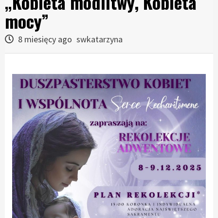
„Kobieta modlitwy, Kobieta
mocy”
8 miesięcy ago
swkatarzyna