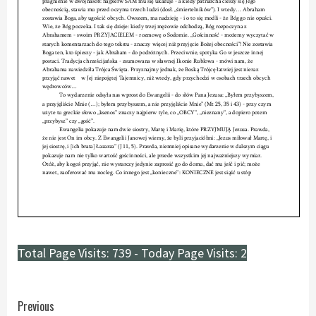
Total Page Visits: 739 - Today Page Visits: 2
Continue
Previous