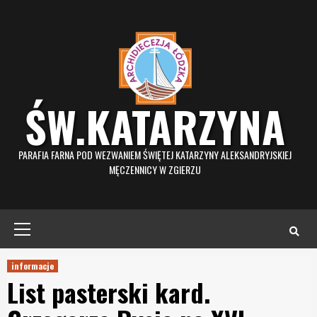
Skip
to
content
ŚW.KATARZYNA
PARAFIA FARNA POD WEZWANIEM ŚWIĘTEJ KATARZYNY ALEKSANDRYJSKIEJ
MĘCZENNICY W ZGIERZU
Primary
Menu
informacje
List pasterski kard.