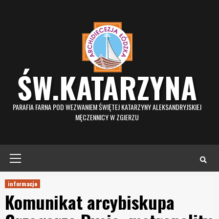
Skip
to
content
ŚW.KATARZYNA
PARAFIA FARNA POD WEZWANIEM ŚWIĘTEJ KATARZYNY ALEKSANDRYJSKIEJ
MĘCZENNICY W ZGIERZU
Primary
Menu
informacje
Komunikat arcybiskupa