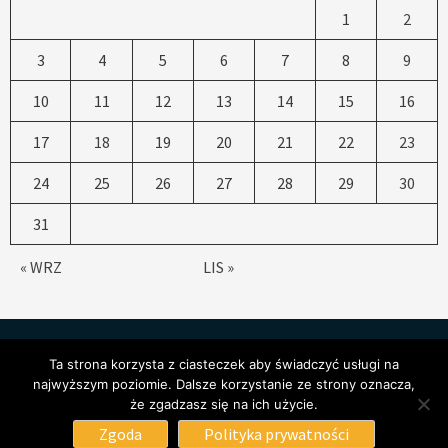
1
2
3
4
5
6
7
8
9
10
11
12
13
14
15
16
17
18
19
20
21
22
23
24
25
26
27
28
29
30
31
« WRZ
LIS »
Ta strona korzysta z ciasteczek aby świadczyć usługi na
najwyższym poziomie. Dalsze korzystanie ze strony oznacza,
że zgadzasz się na ich użycie.
Copyright © All rights Św. Katarzyna Zgierz
|
CoverNews
by
Zgoda
Polityka prywatności
AF themes.