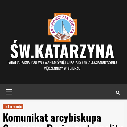
Skip
to
content
ŚW.KATARZYNA
PARAFIA FARNA POD WEZWANIEM ŚWIĘTEJ KATARZYNY ALEKSANDRYJSKIEJ
MĘCZENNICY W ZGIERZU
Primary
Menu
informacje
Komunikat arcybiskupa