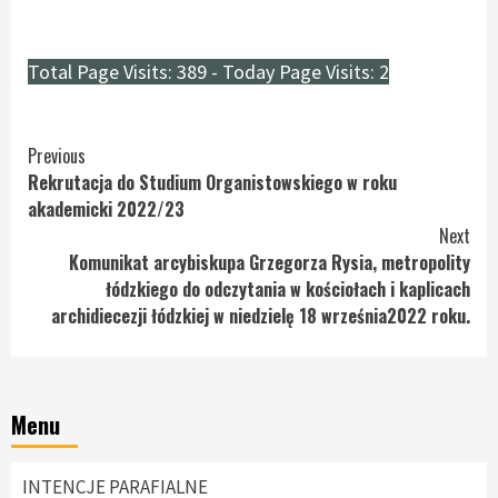
Total Page Visits: 389 - Today Page Visits: 2
Continue
Previous
Rekrutacja do Studium Organistowskiego w roku
Reading
akademicki 2022/23
Next
Komunikat arcybiskupa Grzegorza Rysia, metropolity
łódzkiego do odczytania w kościołach i kaplicach
archidiecezji łódzkiej w niedzielę 18 września2022 roku.
Menu
INTENCJE PARAFIALNE