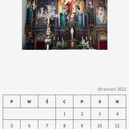
Wrzesień 2022
P
W
Ś
C
P
S
N
1
2
3
4
5
6
7
8
9
10
11